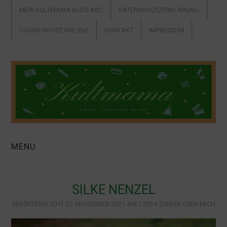
MEIN KULTMAMA BLOG-ABC
DATENSCHUTZERKLÄRUNG
COOKIE-RICHTLINIE (EU)
KONTAKT
IMPRESSUM
MENU
ALLEINERZIEHEND
SILKE NENZEL
AUSFLUGSTIPPS +
VERÖFFENTLICHT
27. NOVEMBER 2021
AM
1709 × 2560
IN
ÜBER MICH
URLAUB