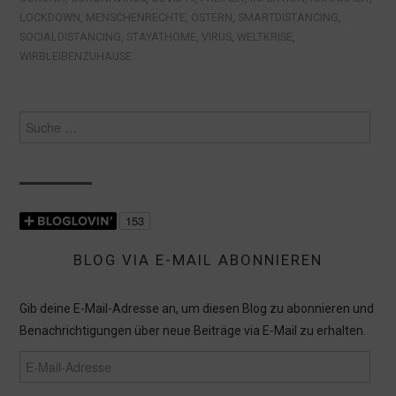
LOCKDOWN
,
MENSCHENRECHTE
,
OSTERN
,
SMARTDISTANCING
,
SOCIALDISTANCING
,
STAYATHOME
,
VIRUS
,
WELTKRISE
,
WIRBLEIBENZUHAUSE
Suche
nach:
BLOG VIA E-MAIL ABONNIEREN
Gib deine E-Mail-Adresse an, um diesen Blog zu abonnieren und
Benachrichtigungen über neue Beiträge via E-Mail zu erhalten.
E-
Mail-
Adresse