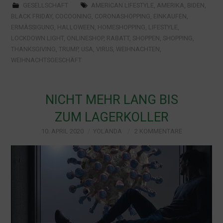
GESELLSCHAFT
AMERICAN LIFESTYLE
,
AMERIKA
,
BIDEN
,
BLACK FRIDAY
,
COCOONING
,
CORONASHOPPING
,
EINKAUFEN
,
ERMÄSSIGUNG
,
HALLOWEEN
,
HOMESHOPPING
,
LIFESTYLE
,
LOCKDOWN LIGHT
,
ONLINESHOP
,
RABATT
,
SHOPPEN
,
SHOPPING
,
THANKSGIVING
,
TRUMP
,
USA
,
VIRUS
,
WEIHNACHTEN
,
WEIHNACHTSGESCHÄFT
NICHT MEHR LANG BIS
ZUM LAGERKOLLER
10. APRIL 2020
YOLANDA
2 KOMMENTARE