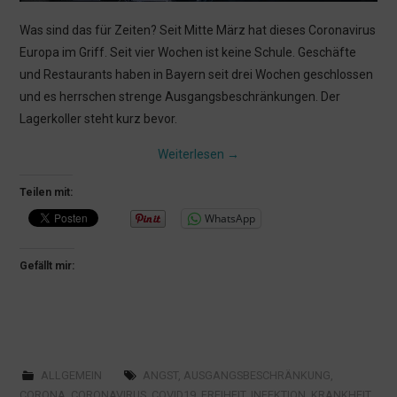
Was sind das für Zeiten? Seit Mitte März hat dieses Coronavirus
Europa im Griff. Seit vier Wochen ist keine Schule. Geschäfte
und Restaurants haben in Bayern seit drei Wochen geschlossen
und es herrschen strenge Ausgangsbeschränkungen. Der
Lagerkoller steht kurz bevor.
Weiterlesen
→
Teilen mit:
WhatsApp
Gefällt mir:
ALLGEMEIN
ANGST
,
AUSGANGSBESCHRÄNKUNG
,
CORONA
,
CORONAVIRUS
,
COVID19
,
FREIHEIT
,
INFEKTION
,
KRANKHEIT
,