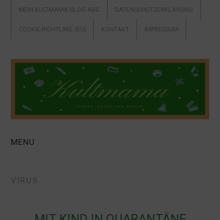
MEIN KULTMAMA BLOG-ABC
DATENSCHUTZERKLÄRUNG
COOKIE-RICHTLINIE (EU)
KONTAKT
IMPRESSUM
MENU
ALLEINERZIEHEND
VIRUS
AUSFLUGSTIPPS +
URLAUB
MIT KIND IN QUARANTÄNE