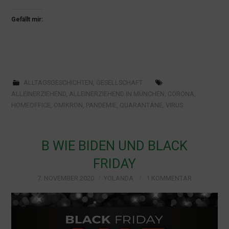
Gefällt mir:
ALLTAGSGESCHICHTEN
,
GESELLSCHAFT
ALLEINERZIEHEND
,
ALLEINERZIEHEND IN MÜNCHEN
,
CORONA
,
HOMEOFFICE
,
OMIKRON
,
PANDEMIE
,
QUARANTÄNE
,
VIRUS
B WIE BIDEN UND BLACK
FRIDAY
7. NOVEMBER 2020
YOLANDA
1 KOMMENTAR